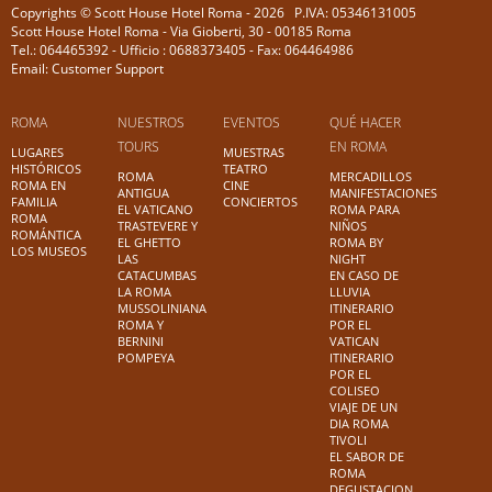
Copyrights © Scott House Hotel Roma - 2026 P.IVA: 05346131005
Scott House Hotel Roma - Via Gioberti, 30 - 00185 Roma
Tel.: 064465392 - Ufficio : 0688373405 - Fax: 064464986
Email: Customer Support
ROMA
NUESTROS
EVENTOS
QUÉ HACER
TOURS
EN ROMA
LUGARES
MUESTRAS
HISTÓRICOS
TEATRO
ROMA
MERCADILLOS
ROMA EN
CINE
ANTIGUA
MANIFESTACIONES
FAMILIA
CONCIERTOS
EL VATICANO
ROMA PARA
ROMA
TRASTEVERE Y
NIÑOS
ROMÁNTICA
EL GHETTO
ROMA BY
LOS MUSEOS
LAS
NIGHT
CATACUMBAS
EN CASO DE
LA ROMA
LLUVIA
MUSSOLINIANA
ITINERARIO
ROMA Y
POR EL
BERNINI
VATICAN
POMPEYA
ITINERARIO
POR EL
COLISEO
VIAJE DE UN
DIA ROMA
TIVOLI
EL SABOR DE
ROMA
DEGUSTACION