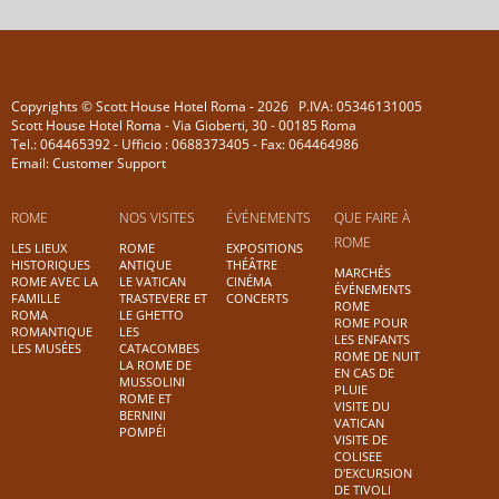
Copyrights © Scott House Hotel Roma - 2026 P.IVA: 05346131005
Scott House Hotel Roma - Via Gioberti, 30 - 00185 Roma
Tel.: 064465392 - Ufficio : 0688373405 - Fax: 064464986
Email: Customer Support
ROME
NOS VISITES
ÉVÉNEMENTS
QUE FAIRE À
ROME
LES LIEUX
ROME
EXPOSITIONS
HISTORIQUES
ANTIQUE
THÉÂTRE
MARCHÉS
ROME AVEC LA
LE VATICAN
CINÉMA
ÉVÉNEMENTS
FAMILLE
TRASTEVERE ET
CONCERTS
ROME
ROMA
LE GHETTO
ROME POUR
ROMANTIQUE
LES
LES ENFANTS
LES MUSÉES
CATACOMBES
ROME DE NUIT
LA ROME DE
EN CAS DE
MUSSOLINI
PLUIE
ROME ET
VISITE DU
BERNINI
VATICAN
POMPÉI
VISITE DE
COLISEE
D'EXCURSION
DE TIVOLI