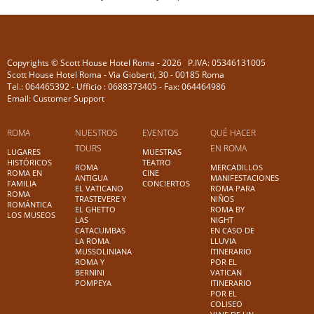
Copyrights © Scott House Hotel Roma - 2026 P.IVA: 05346131005
Scott House Hotel Roma - Via Gioberti, 30 - 00185 Roma
Tel.: 064465392 - Ufficio : 0688373405 - Fax: 064464986
Email: Customer Support
ROMA
NUESTROS
EVENTOS
QUÉ HACER
TOURS
EN ROMA
LUGARES
MUESTRAS
HISTÓRICOS
TEATRO
ROMA
MERCADILLOS
ROMA EN
CINE
ANTIGUA
MANIFESTACIONES
FAMILIA
CONCIERTOS
EL VATICANO
ROMA PARA
ROMA
TRASTEVERE Y
NIÑOS
ROMÁNTICA
EL GHETTO
ROMA BY
LOS MUSEOS
LAS
NIGHT
CATACUMBAS
EN CASO DE
LA ROMA
LLUVIA
MUSSOLINIANA
ITINERARIO
ROMA Y
POR EL
BERNINI
VATICAN
POMPEYA
ITINERARIO
POR EL
COLISEO