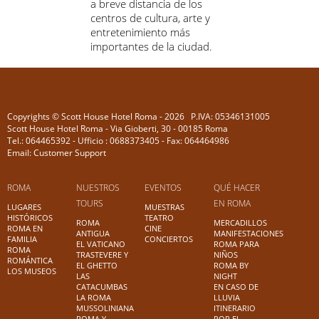
a breve distancia de los
centros de cultura, arte y
entretenimiento más
importantes de la ciudad.
Copyrights © Scott House Hotel Roma - 2026 P.IVA: 05346131005
Scott House Hotel Roma - Via Gioberti, 30 - 00185 Roma
Tel.: 064465392 - Ufficio : 0688373405 - Fax: 064464986
Email: Customer Support
ROMA
NUESTROS
EVENTOS
QUÉ HACER
TOURS
EN ROMA
LUGARES
MUESTRAS
HISTÓRICOS
TEATRO
ROMA
MERCADILLOS
ROMA EN
CINE
ANTIGUA
MANIFESTACIONES
FAMILIA
CONCIERTOS
EL VATICANO
ROMA PARA
ROMA
TRASTEVERE Y
NIÑOS
ROMÁNTICA
EL GHETTO
ROMA BY
LOS MUSEOS
LAS
NIGHT
CATACUMBAS
EN CASO DE
LA ROMA
LLUVIA
MUSSOLINIANA
ITINERARIO
ROMA Y
POR EL