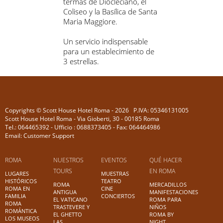
termas de Diocleciano, el
Coliseo y la Basílica de Santa
Maria Maggiore.
Un servicio indispensable
para un establecimiento de
3 estrellas.
Copyrights © Scott House Hotel Roma - 2026 P.IVA: 05346131005
Scott House Hotel Roma - Via Gioberti, 30 - 00185 Roma
Tel.: 064465392 - Ufficio : 0688373405 - Fax: 064464986
Email: Customer Support
ROMA
NUESTROS
EVENTOS
QUÉ HACER
TOURS
EN ROMA
LUGARES
MUESTRAS
HISTÓRICOS
TEATRO
ROMA
MERCADILLOS
ROMA EN
CINE
ANTIGUA
MANIFESTACIONES
FAMILIA
CONCIERTOS
EL VATICANO
ROMA PARA
ROMA
TRASTEVERE Y
NIÑOS
ROMÁNTICA
EL GHETTO
ROMA BY
LOS MUSEOS
LAS
NIGHT