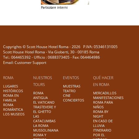
Particolare interni
Copyrights © Scott House Hotel Roma - 2026 P.IVA: 05346131005
Scott House Hotel Roma - Via Gioberti, 30 - 00185 Roma
Tel.: 064465392 - Ufficio : 0688373405 - Fax: 064464986
Email: Customer Support
ROMA
NUESTROS
EVENTOS
QUÉ HACER
TOURS
EN ROMA
LUGARES
MUESTRAS
HISTÓRICOS
TEATRO
ROMA
MERCADILLOS
ROMA EN
CINE
ANTIGUA
MANIFESTACIONES
FAMILIA
CONCIERTOS
EL VATICANO
ROMA PARA
ROMA
TRASTEVERE Y
NIÑOS
ROMÁNTICA
EL GHETTO
ROMA BY
LOS MUSEOS
LAS
NIGHT
CATACUMBAS
EN CASO DE
LA ROMA
LLUVIA
MUSSOLINIANA
ITINERARIO
ROMA Y
POR EL