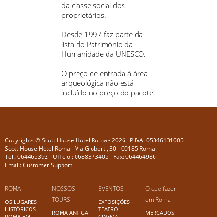
da classe social dos
proprietários.
Desde 1997 faz parte da
lista do Património da
Humanidade da UNESCO.
O preço de entrada à área
arqueológica não está
incluído no preço do pacote.
Copyrights © Scott House Hotel Roma - 2026 P.IVA: 05346131005
Scott House Hotel Roma - Via Gioberti, 30 - 00185 Roma
Tel.: 064465392 - Ufficio : 0688373405 - Fax: 064464986
Email: Customer Support
ROMA
NOSSOS
EVENTOS
O que fazer
TOURS
em Roma
OS LUGARES
EXPOSIÇÕES
HISTÓRICOS
TEATRO
ROMA ANTIGA
MERCADOS
ROMA EM
CINEMA