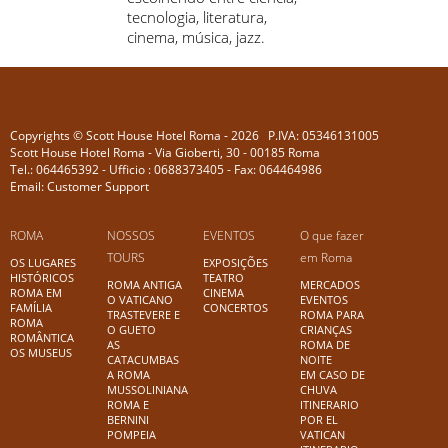
tecnologia, literatura,
cinema, música, jazz.
Copyrights © Scott House Hotel Roma - 2026 P.IVA: 05346131005
Scott House Hotel Roma - Via Gioberti, 30 - 00185 Roma
Tel.: 064465392 - Ufficio : 0688373405 - Fax: 064464986
Email: Customer Support
ROMA
NOSSOS
EVENTOS
O que fazer
TOURS
em Roma
OS LUGARES
EXPOSIÇÕES
HISTÓRICOS
TEATRO
ROMA ANTIGA
MERCADOS
ROMA EM
CINEMA
O VATICANO
EVENTOS
FAMÍLIA
CONCERTOS
TRASTEVERE E
ROMA PARA
ROMA
O GUETO
CRIANÇAS
ROMÂNTICA
AS
ROMA DE
OS MUSEUS
CATACUMBAS
NOITE
A ROMA
EM CASO DE
MUSSOLINIANA
CHUVA
ROMA E
ITINERARIO
BERNINI
POR EL
POMPEIA
VATICAN